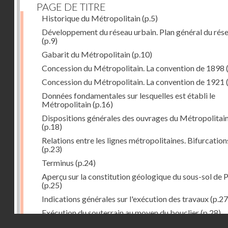
PAGE DE TITRE
Historique du Métropolitain
(p.5)
Développement du réseau urbain. Plan général du rés
(p.9)
Gabarit du Métropolitain
(p.10)
Concession du Métropolitain. La convention de 1898
Concession du Métropolitain. La convention de 1921
Données fondamentales sur lesquelles est établi le
Métropolitain
(p.16)
Dispositions générales des ouvrages du Métropolitai
(p.18)
Relations entre les lignes métropolitaines. Bifurcation
(p.23)
Terminus
(p.24)
Aperçu sur la constitution géologique du sous-sol de P
(p.25)
Indications générales sur l'exécution des travaux
(p.27
Exécution du souterrain au moyen du bouclier
(p.28)
Droits réservés - CNAM
Exécution du souterrain par la méthode des galeries