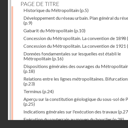
PAGE DE TITRE
Historique du Métropolitain
(p.5)
Développement du réseau urbain. Plan général du rés
(p.9)
Gabarit du Métropolitain
(p.10)
Concession du Métropolitain. La convention de 1898
Concession du Métropolitain. La convention de 1921
Données fondamentales sur lesquelles est établi le
Métropolitain
(p.16)
Dispositions générales des ouvrages du Métropolitai
(p.18)
Relations entre les lignes métropolitaines. Bifurcation
(p.23)
Terminus
(p.24)
Aperçu sur la constitution géologique du sous-sol de P
(p.25)
Indications générales sur l'exécution des travaux
(p.27
Exécution du souterrain au moyen du bouclier
(p.28)
Droits réservés - CNAM
Exécution du souterrain par la méthode des galeries