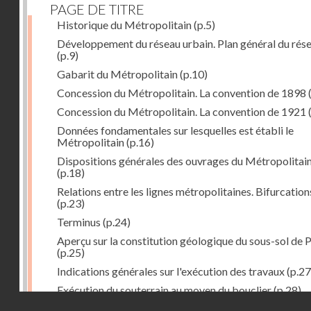
PAGE DE TITRE
Historique du Métropolitain
(p.5)
Développement du réseau urbain. Plan général du rés
(p.9)
Gabarit du Métropolitain
(p.10)
Concession du Métropolitain. La convention de 1898
Concession du Métropolitain. La convention de 1921
Données fondamentales sur lesquelles est établi le
Métropolitain
(p.16)
Dispositions générales des ouvrages du Métropolitai
(p.18)
Relations entre les lignes métropolitaines. Bifurcation
(p.23)
Terminus
(p.24)
Aperçu sur la constitution géologique du sous-sol de P
(p.25)
Indications générales sur l'exécution des travaux
(p.27
Exécution du souterrain au moyen du bouclier
(p.28)
Droits réservés - CNAM
Exécution du souterrain par la méthode des galeries