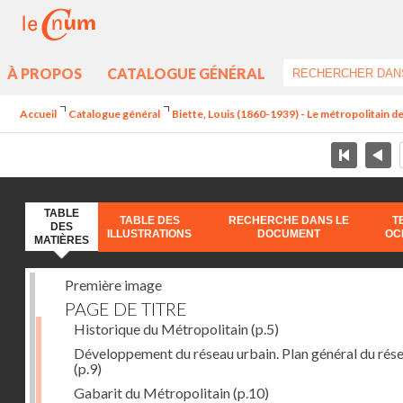
À PROPOS
CATALOGUE GÉNÉRAL
Accueil
Catalogue général
Biette, Louis (1860-1939) - Le métropolitain de
TABLE
TABLE DES
RECHERCHE DANS LE
T
DES
ILLUSTRATIONS
DOCUMENT
OC
MATIÈRES
Première image
PAGE DE TITRE
Historique du Métropolitain
(p.5)
Développement du réseau urbain. Plan général du rés
(p.9)
Gabarit du Métropolitain
(p.10)