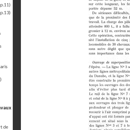
(p.11)
(p.13)
n
s
aris
)
ravaux
rt de