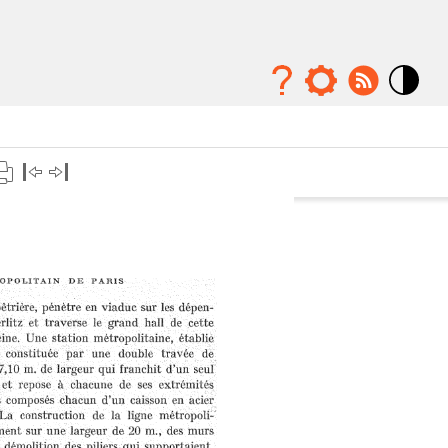
Mode
contraste
élévé