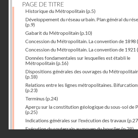
PAGE DE TITRE
Historique du Métropolitain
(p.5)
Développement du réseau urbain. Plan général du rés
(p.9)
Gabarit du Métropolitain
(p.10)
Concession du Métropolitain. La convention de 1898
Concession du Métropolitain. La convention de 1921
Données fondamentales sur lesquelles est établi le
Métropolitain
(p.16)
Dispositions générales des ouvrages du Métropolitai
(p.18)
Relations entre les lignes métropolitaines. Bifurcation
(p.23)
Terminus
(p.24)
Aperçu sur la constitution géologique du sous-sol de P
(p.25)
Indications générales sur l'exécution des travaux
(p.27
Exécution du souterrain au moyen du bouclier
(p.28)
Droits réservés - CNAM
Exécution du souterrain par la méthode des galeries