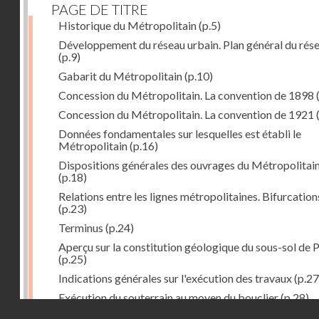
PAGE DE TITRE
Historique du Métropolitain
(p.5)
Développement du réseau urbain. Plan général du rés
(p.9)
Gabarit du Métropolitain
(p.10)
Concession du Métropolitain. La convention de 1898
Concession du Métropolitain. La convention de 1921
Données fondamentales sur lesquelles est établi le
Métropolitain
(p.16)
Dispositions générales des ouvrages du Métropolitai
(p.18)
Relations entre les lignes métropolitaines. Bifurcation
(p.23)
Terminus
(p.24)
Aperçu sur la constitution géologique du sous-sol de P
(p.25)
Indications générales sur l'exécution des travaux
(p.27
Exécution du souterrain au moyen du bouclier
(p.28)
Droits réservés - CNAM
Exécution du souterrain par la méthode des galeries