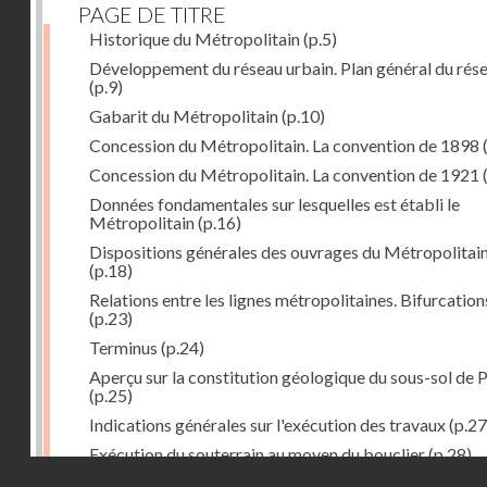
PAGE DE TITRE
Historique du Métropolitain
(p.5)
Développement du réseau urbain. Plan général du rés
(p.9)
Gabarit du Métropolitain
(p.10)
Concession du Métropolitain. La convention de 1898
Concession du Métropolitain. La convention de 1921
Données fondamentales sur lesquelles est établi le
Métropolitain
(p.16)
Dispositions générales des ouvrages du Métropolitai
(p.18)
Relations entre les lignes métropolitaines. Bifurcation
(p.23)
Terminus
(p.24)
Aperçu sur la constitution géologique du sous-sol de P
(p.25)
Indications générales sur l'exécution des travaux
(p.27
Exécution du souterrain au moyen du bouclier
(p.28)
Droits réservés - CNAM
Exécution du souterrain par la méthode des galeries