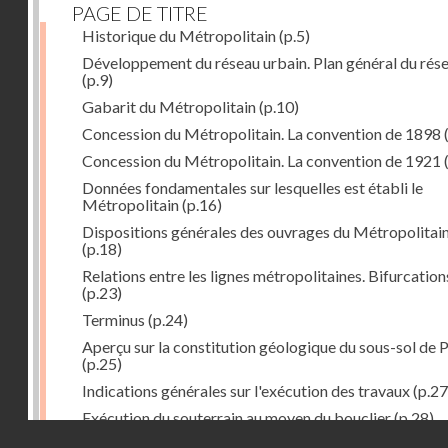
PAGE DE TITRE
Historique du Métropolitain
(p.5)
Développement du réseau urbain. Plan général du rés
(p.9)
Gabarit du Métropolitain
(p.10)
Concession du Métropolitain. La convention de 1898
Concession du Métropolitain. La convention de 1921
Données fondamentales sur lesquelles est établi le
Métropolitain
(p.16)
Dispositions générales des ouvrages du Métropolitai
(p.18)
Relations entre les lignes métropolitaines. Bifurcation
(p.23)
Terminus
(p.24)
Aperçu sur la constitution géologique du sous-sol de P
(p.25)
Indications générales sur l'exécution des travaux
(p.27
Exécution du souterrain au moyen du bouclier
(p.28)
Droits réservés - CNAM
Exécution du souterrain par la méthode des galeries