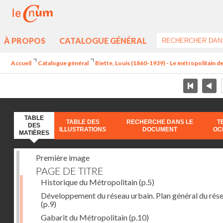
À PROPOS
CATALOGUE GÉNÉRAL
Accueil
Catalogue général
Biette, Louis (1860-1939) - Le métropolitain de
TABLE
TABLE DES
RECHERCHE DANS LE
T
DES
ILLUSTRATIONS
DOCUMENT
OC
MATIÈRES
Première image
PAGE DE TITRE
Historique du Métropolitain
(p.5)
Développement du réseau urbain. Plan général du rés
(p.9)
Gabarit du Métropolitain
(p.10)