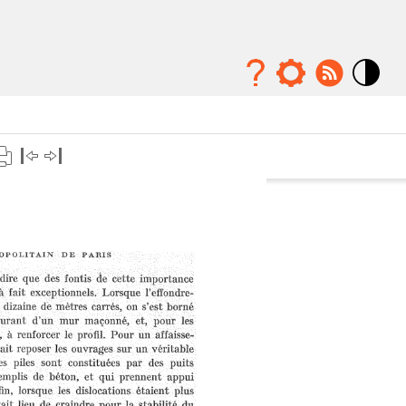
Mode
contraste
élévé