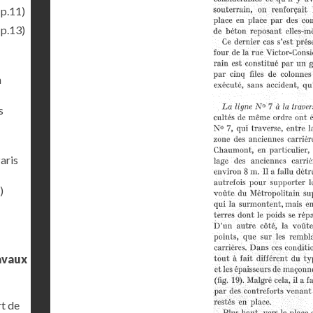
(p.11)
(p.13)
n
s
aris
)
ravaux
rt de