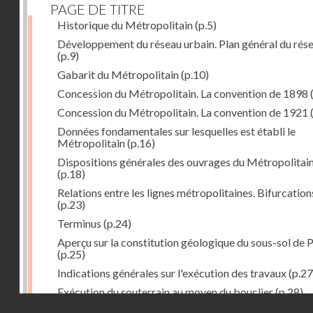
PAGE DE TITRE
Historique du Métropolitain
(p.5)
Développement du réseau urbain. Plan général du rés
(p.9)
Gabarit du Métropolitain
(p.10)
Concession du Métropolitain. La convention de 1898
Concession du Métropolitain. La convention de 1921
Données fondamentales sur lesquelles est établi le
Métropolitain
(p.16)
Dispositions générales des ouvrages du Métropolitai
(p.18)
Relations entre les lignes métropolitaines. Bifurcation
(p.23)
Terminus
(p.24)
Aperçu sur la constitution géologique du sous-sol de P
(p.25)
Indications générales sur l'exécution des travaux
(p.27
Exécution du souterrain au moyen du bouclier
(p.28)
Droits réservés - CNAM
Exécution du souterrain par la méthode des galeries