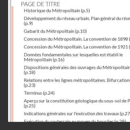
PAGE DE TITRE
Historique du Métropolitain
(p.5)
Développement du réseau urbain. Plan général du rés
(p.9)
Gabarit du Métropolitain
(p.10)
Concession du Métropolitain. La convention de 1898
Concession du Métropolitain. La convention de 1921
Données fondamentales sur lesquelles est établi le
Métropolitain
(p.16)
Dispositions générales des ouvrages du Métropolitai
(p.18)
Relations entre les lignes métropolitaines. Bifurcation
(p.23)
Terminus
(p.24)
Aperçu sur la constitution géologique du sous-sol de P
(p.25)
Indications générales sur l'exécution des travaux
(p.27
Exécution du souterrain au moyen du bouclier
(p.28)
Droits réservés - CNAM
Exécution du souterrain par la méthode des galeries