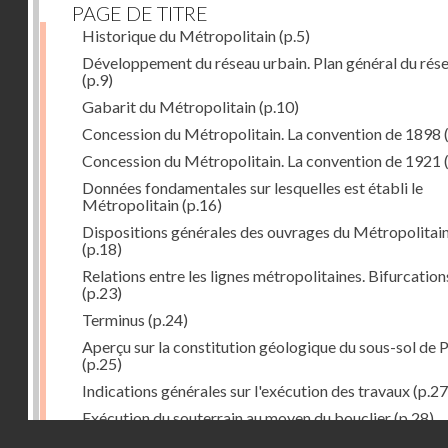
PAGE DE TITRE
Historique du Métropolitain
(p.5)
Développement du réseau urbain. Plan général du rés
(p.9)
Gabarit du Métropolitain
(p.10)
Concession du Métropolitain. La convention de 1898
Concession du Métropolitain. La convention de 1921
Données fondamentales sur lesquelles est établi le
Métropolitain
(p.16)
Dispositions générales des ouvrages du Métropolitai
(p.18)
Relations entre les lignes métropolitaines. Bifurcation
(p.23)
Terminus
(p.24)
Aperçu sur la constitution géologique du sous-sol de P
(p.25)
Indications générales sur l'exécution des travaux
(p.27
Exécution du souterrain au moyen du bouclier
(p.28)
Droits réservés - CNAM
Exécution du souterrain par la méthode des galeries