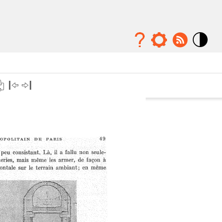
Mode
contraste
élévé