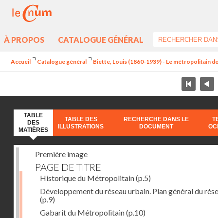
À PROPOS
CATALOGUE GÉNÉRAL
Accueil
Catalogue général
Biette, Louis (1860-1939) - Le métropolitain de
TABLE
TABLE DES
RECHERCHE DANS LE
T
DES
ILLUSTRATIONS
DOCUMENT
OC
MATIÈRES
Première image
PAGE DE TITRE
Historique du Métropolitain
(p.5)
Développement du réseau urbain. Plan général du rés
(p.9)
Gabarit du Métropolitain
(p.10)