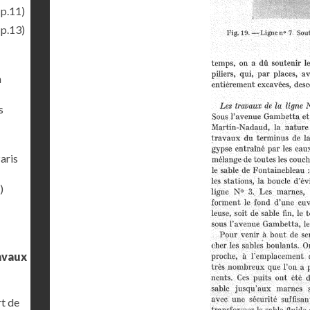
(p.11)
(p.13)
n
s
aris
)
ravaux
rt de