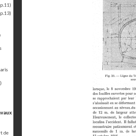
(p.11)
(p.13)
n
s
aris
)
ravaux
rt de