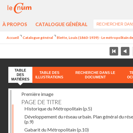
À PROPOS
CATALOGUE GÉNÉRAL
Accueil
Catalogue général
Biette, Louis (1860-1939) - Le métropolitain de
TABLE
TABLE DES
RECHERCHE DANS LE
T
DES
ILLUSTRATIONS
DOCUMENT
OC
MATIÈRES
Première image
PAGE DE TITRE
Historique du Métropolitain
(p.5)
Développement du réseau urbain. Plan général du rés
(p.9)
Gabarit du Métropolitain
(p.10)