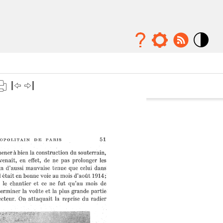
Mode
contraste
élévé