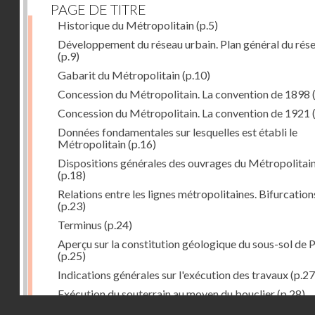
PAGE DE TITRE
Historique du Métropolitain
(p.5)
Développement du réseau urbain. Plan général du rés
(p.9)
Gabarit du Métropolitain
(p.10)
Concession du Métropolitain. La convention de 1898
Concession du Métropolitain. La convention de 1921
Données fondamentales sur lesquelles est établi le
Métropolitain
(p.16)
Dispositions générales des ouvrages du Métropolitai
(p.18)
Relations entre les lignes métropolitaines. Bifurcation
(p.23)
Terminus
(p.24)
Aperçu sur la constitution géologique du sous-sol de P
(p.25)
Indications générales sur l'exécution des travaux
(p.27
Exécution du souterrain au moyen du bouclier
(p.28)
Droits réservés - CNAM
Exécution du souterrain par la méthode des galeries