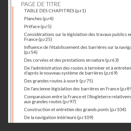
PAGE DE TITRE
TABLE DES CHAPITRES
(p.r1)
Planches
(p.r4)
Préface
(p.r5)
Considérations sur la législation des travaux publics e
France
(p.r25)
Influence de l'établissement des barrières sur la navig
(p.r54)
Des corvées et des prestations en nature
(p.r63)
De l'administration des routes à terminer et à entreten
d'après le nouveau système de barrières
(p.r69)
Des grandes routes à ouvrir
(p.r75)
De l'ancienne législation des barrières en France
(p.r8
Comparaison entre la France et l'Angleterre relative
aux grandes routes
(p.r97)
Construction et entretien des grands ponts
(p.r104)
De la navigation intérieure
(p.r109)
Des ports de mer
(p.r143)
Droits réservés - CNAM