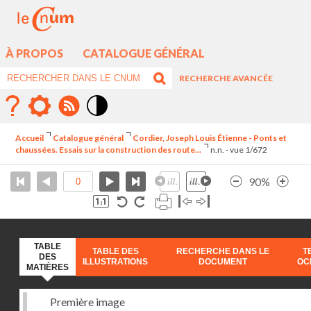
À PROPOS
CATALOGUE GÉNÉRAL
RECHERCHE AVANCÉE
Mode
contraste
Accueil
Catalogue général
Cordier, Joseph Louis Étienne - Ponts et
élévé
chaussées. Essais sur la construction des route...
n.n. - vue 1/672
90%
TABLE
TABLE DES
RECHERCHE DANS LE
T
DES
ILLUSTRATIONS
DOCUMENT
OC
MATIÈRES
Première image