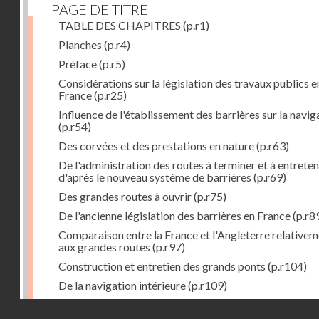
PAGE DE TITRE
TABLE DES CHAPITRES
(p.r1)
Planches
(p.r4)
Préface
(p.r5)
Considérations sur la législation des travaux publics e
France
(p.r25)
Influence de l'établissement des barrières sur la navig
(p.r54)
Des corvées et des prestations en nature
(p.r63)
De l'administration des routes à terminer et à entreten
d'après le nouveau système de barrières
(p.r69)
Des grandes routes à ouvrir
(p.r75)
De l'ancienne législation des barrières en France
(p.r8
Comparaison entre la France et l'Angleterre relative
aux grandes routes
(p.r97)
Construction et entretien des grands ponts
(p.r104)
De la navigation intérieure
(p.r109)
Des ports de mer
(p.r143)
Droits réservés - CNAM