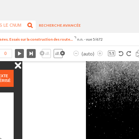
RECHERCHE AVANCÉE
ées. Essais sur la construction des route...
n.n. - vue 5/672
(auto)
EXTE
ÉRISÉ
n