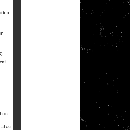
ation
ir
9)
ment
tion
nal ou