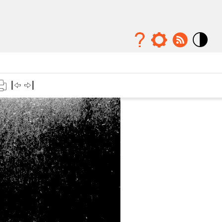
Mode
contraste
élévé