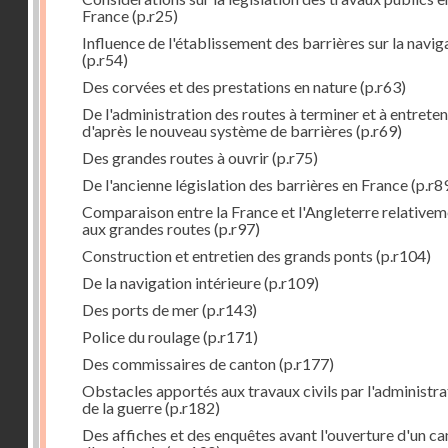
France
(p.r25)
Influence de l'établissement des barrières sur la navig
(p.r54)
Des corvées et des prestations en nature
(p.r63)
De l'administration des routes à terminer et à entreten
d'après le nouveau système de barrières
(p.r69)
Des grandes routes à ouvrir
(p.r75)
De l'ancienne législation des barrières en France
(p.r8
Comparaison entre la France et l'Angleterre relative
aux grandes routes
(p.r97)
Construction et entretien des grands ponts
(p.r104)
De la navigation intérieure
(p.r109)
Des ports de mer
(p.r143)
Police du roulage
(p.r171)
Des commissaires de canton
(p.r177)
Obstacles apportés aux travaux civils par l'administra
de la guerre
(p.r182)
Des affiches et des enquêtes avant l'ouverture d'un ca