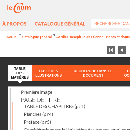
À PROPOS
CATALOGUE GÉNÉRAL
Accueil
Catalogue général
Cordier, Joseph Louis Étienne - Ponts et chauss
TABLE
TABLE DES
RECHERCHE DANS LE
T
DES
ILLUSTRATIONS
DOCUMENT
OC
MATIÈRES
Première image
PAGE DE TITRE
TABLE DES CHAPITRES
(p.r1)
Planches
(p.r4)
Préface
(p.r5)
Considérations sur la législation des travaux publics e