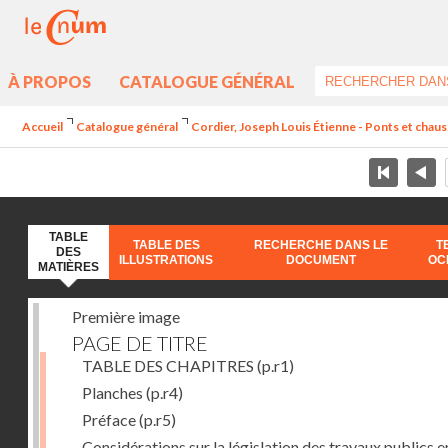
À PROPOS
CATALOGUE GÉNÉRAL
Accueil
Catalogue général
Cordier, Joseph Louis Étienne - Ponts et chauss
TABLE
TABLE DES
RECHERCHE DANS LE
T
DES
ILLUSTRATIONS
DOCUMENT
OC
MATIÈRES
Première image
PAGE DE TITRE
TABLE DES CHAPITRES
(p.r1)
Planches
(p.r4)
Préface
(p.r5)
Considérations sur la législation des travaux publics e