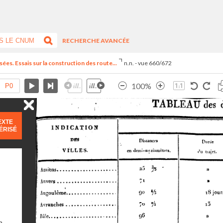
RECHERCHE AVANCÉE
ées. Essais sur la construction des route...
n.n. - vue 660/672
100%
EXTE
ÉRISÉ
n