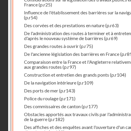
France
(p.r25)
Influence de l'établissement des barrières sur la navig
(p.r54)
Des corvées et des prestations en nature
(p.r63)
De l'administration des routes à terminer et à entreten
d'après le nouveau système de barrières
(p.r69)
Des grandes routes à ouvrir
(p.r75)
De l'ancienne législation des barrières en France
(p.r8
Comparaison entre la France et l'Angleterre relative
aux grandes routes
(p.r97)
Construction et entretien des grands ponts
(p.r104)
De la navigation intérieure
(p.r109)
Des ports de mer
(p.r143)
Police du roulage
(p.r171)
Des commissaires de canton
(p.r177)
Obstacles apportés aux travaux civils par l'administra
de la guerre
(p.r182)
Des affiches et des enquêtes avant l'ouverture d'un ca