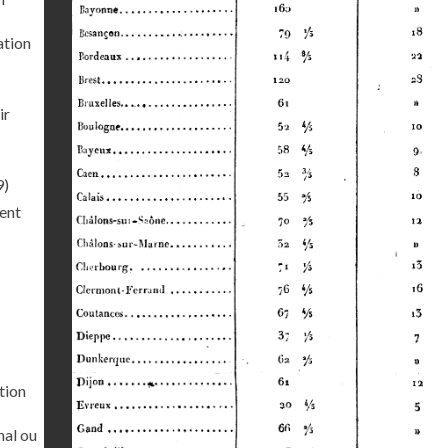
ation
ir
9)
ment
tion
nal ou