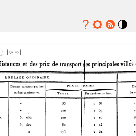
Mode
contraste
élévé