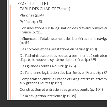
PAGE DE TITRE
TABLE DES CHAPITRES
(p.r1)
Planches
(p.r4)
Préface
(p.r5)
Considérations sur la législation des travaux publics e
France
(p.r25)
Influence de l'établissement des barrières sur la navig
(p.r54)
Des corvées et des prestations en nature
(p.r63)
De l'administration des routes à terminer et à entreten
d'après le nouveau système de barrières
(p.r69)
Des grandes routes à ouvrir
(p.r75)
De l'ancienne législation des barrières en France
(p.r8
Comparaison entre la France et l'Angleterre relative
aux grandes routes
(p.r97)
Construction et entretien des grands ponts
(p.r104)
De la navigation intérieure
(p.r109)
Des ports de mer
(p.r143)
Droits réservés - CNAM