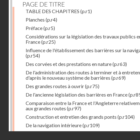
PAGE DE TITRE
TABLE DES CHAPITRES
(p.r1)
Planches
(p.r4)
Préface
(p.r5)
Considérations sur la législation des travaux publics e
France
(p.r25)
Influence de l'établissement des barrières sur la navig
(p.r54)
Des corvées et des prestations en nature
(p.r63)
De l'administration des routes à terminer et à entreten
d'après le nouveau système de barrières
(p.r69)
Des grandes routes à ouvrir
(p.r75)
De l'ancienne législation des barrières en France
(p.r8
Comparaison entre la France et l'Angleterre relative
aux grandes routes
(p.r97)
Construction et entretien des grands ponts
(p.r104)
De la navigation intérieure
(p.r109)
Des ports de mer
(p.r143)
Droits réservés - CNAM