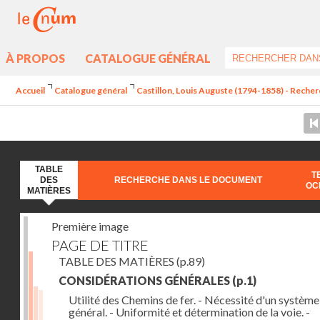
À PROPOS
CATALOGUE GÉNÉRAL
Accueil
Catalogue général
Castillon, Louis Auguste (1794-1858) - Recherch
TABLE
T
DES
RECHERCHE DANS LE DOCUMENT
OC
MATIÈRES
Première image
PAGE DE TITRE
TABLE DES MATIÈRES
(p.89)
CONSIDÉRATIONS GÉNÉRALES
(p.1)
Utilité des Chemins de fer. - Nécessité d'un système
général. - Uniformité et détermination de la voie. -