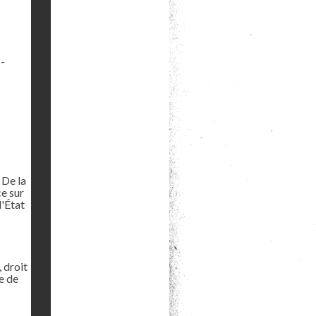
 -
 De la
ce sur
l'État
, droit
ce de