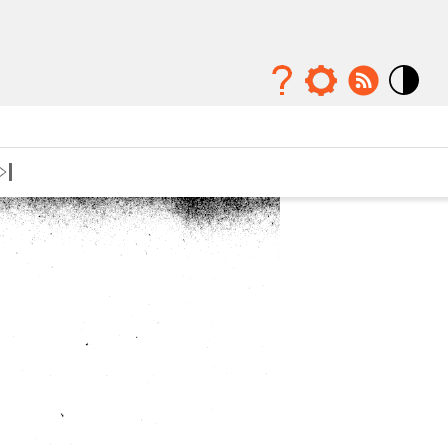
Mode
contraste
élévé