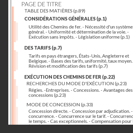
PAGE DE TITRE
TABLE DES MATIÈRES
(p.89)
CONSIDÉRATIONS GÉNÉRALES
(p.1)
Utilité des Chemins de fer. - Nécessité d'un système
général. - Uniformité et détermination de la voie. -
Exécution sans impôts. - Législation uniforme
(p.1)
DES TARIFS
(p.7)
Tarifs en pays étrangers, États-Unis, Angleterre et
Belgique. - Bases des tarifs, uniformité, taux moyen.
Révision et modification des tarifs
(p.7)
EXÉCUTION DES CHEMINS DE FER
(p.22)
RECHERCHES DU MODE D'EXÉCUTION
(p.23)
Régies. -Entreprises. - Concessions. - Avantages des
concessions
(p.23)
MODE DE CONCESSION
(p.33)
Concession directe. - Concession par adjudication. -
concurrence. - Concurrence sur le tarif. - Concurren
le temps. - Cas exceptionnels. - Compensation pour 
(p.33)
Droits réservés - CNAM