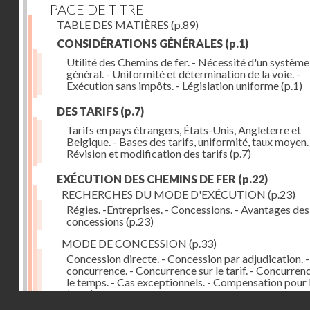
PAGE DE TITRE
TABLE DES MATIÈRES
(p.89)
CONSIDÉRATIONS GÉNÉRALES
(p.1)
Utilité des Chemins de fer. - Nécessité d'un système
général. - Uniformité et détermination de la voie. -
Exécution sans impôts. - Législation uniforme
(p.1)
DES TARIFS
(p.7)
Tarifs en pays étrangers, États-Unis, Angleterre et
Belgique. - Bases des tarifs, uniformité, taux moyen.
Révision et modification des tarifs
(p.7)
EXÉCUTION DES CHEMINS DE FER
(p.22)
RECHERCHES DU MODE D'EXÉCUTION
(p.23)
Régies. -Entreprises. - Concessions. - Avantages des
concessions
(p.23)
MODE DE CONCESSION
(p.33)
Concession directe. - Concession par adjudication. -
concurrence. - Concurrence sur le tarif. - Concurren
le temps. - Cas exceptionnels. - Compensation pour 
(p.33)
Droits réservés - CNAM