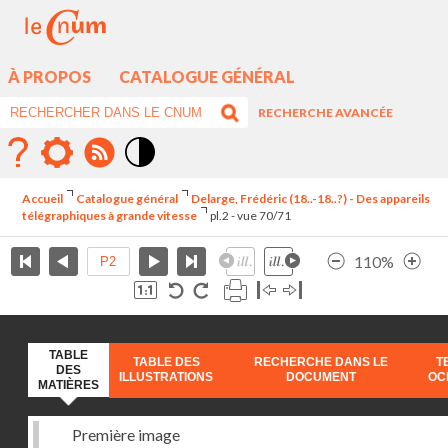
À PROPOS
CATALOGUE GÉNÉRAL
RECHERCHE AVANCÉE
Mode
contraste
Accueil
Catalogue général
Delarge, Frédéric (18..-18..?) - Des appareils
élévé
télégraphiques à grande vitesse
pl.2 - vue 70/71
110%
TABLE
TABLE DES
RECHERCHE DANS LE
T
DES
ILLUSTRATIONS
DOCUMENT
OC
MATIÈRES
Première image