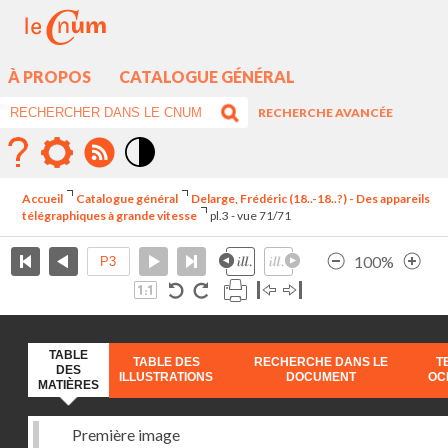
À PROPOS
CATALOGUE GÉNÉRAL
RECHERCHE AVANCÉE
Mode
contraste
Accueil
Catalogue général
Delarge, Frédéric (18..-18..?) - Des appareils
élévé
télégraphiques à grande vitesse
pl.3 - vue 71/71
100%
TABLE
TABLE DES
RECHERCHE DANS LE
T
DES
ILLUSTRATIONS
DOCUMENT
OC
MATIÈRES
Première image