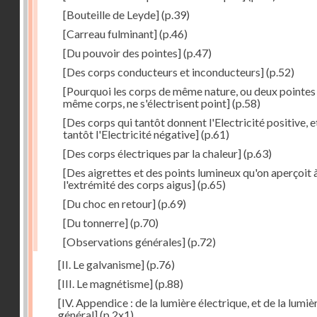
[Bouteille de Leyde]
(p.39)
[Carreau fulminant]
(p.46)
[Du pouvoir des pointes]
(p.47)
[Des corps conducteurs et inconducteurs]
(p.52)
[Pourquoi les corps de même nature, ou deux pointes
même corps, ne s'électrisent point]
(p.58)
[Des corps qui tantôt donnent l'Electricité positive, e
tantôt l'Electricité négative]
(p.61)
[Des corps électriques par la chaleur]
(p.63)
[Des aigrettes et des points lumineux qu'on aperçoit 
l'extrémité des corps aigus]
(p.65)
[Du choc en retour]
(p.69)
[Du tonnerre]
(p.70)
[Observations générales]
(p.72)
[II. Le galvanisme]
(p.76)
[III. Le magnétisme]
(p.88)
[IV. Appendice : de la lumière électrique, et de la lumiè
général]
(p.2x1)