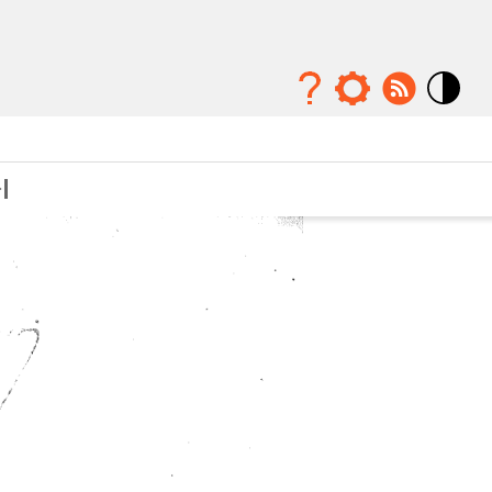
Mode
contraste
élévé