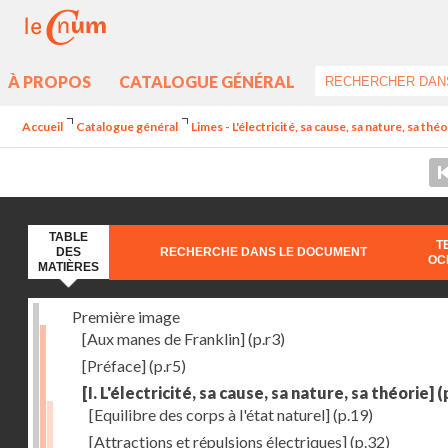
À PROPOS
CATALOGUE GÉNÉRAL
Accueil
Catalogue général
Limes - L'électricité, sa cause, sa nature, sa thé
TABLE
T
DES
RECHERCHE DANS LE DOCUMENT
OC
MATIÈRES
Première image
[Aux manes de Franklin]
(p.r3)
[Préface]
(p.r5)
[I. L'électricité, sa cause, sa nature, sa théorie]
(
[Equilibre des corps à l'état naturel]
(p.19)
[Attractions et répulsions électriques]
(p.32)