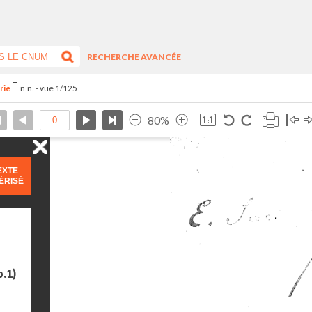
RECHERCHE AVANCÉE
orie
n.n. - vue 1/125
80%
EXTE
ÉRISÉ
p.1)