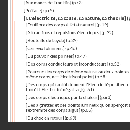
[Aux manes de Franklin]
(p.r3)
[Préface]
(p.r5)
[I. L'électricité, sa cause, sa nature, sa théorie]
(
[Equilibre des corps à l'état naturel]
(p.19)
[Attractions et répulsions électriques]
(p.32)
[Bouteille de Leyde]
(p.39)
[Carreau fulminant]
(p.46)
[Du pouvoir des pointes]
(p.47)
[Des corps conducteurs et inconducteurs]
(p.52)
[Pourquoi les corps de même nature, ou deux pointes
même corps, ne s'électrisent point]
(p.58)
[Des corps qui tantôt donnent l'Electricité positive, e
tantôt l'Electricité négative]
(p.61)
[Des corps électriques par la chaleur]
(p.63)
[Des aigrettes et des points lumineux qu'on aperçoit 
l'extrémité des corps aigus]
(p.65)
[Du choc en retour]
(p.69)
Droits réservés - CNAM
[Du tonnerre]
(p.70)