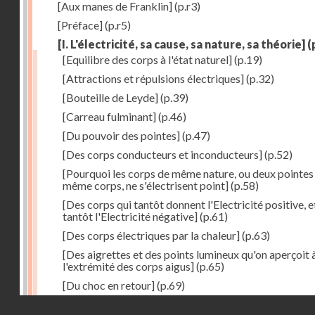
[Aux manes de Franklin]
(p.r3)
[Préface]
(p.r5)
[I. L'électricité, sa cause, sa nature, sa théorie]
(
[Equilibre des corps à l'état naturel]
(p.19)
[Attractions et répulsions électriques]
(p.32)
[Bouteille de Leyde]
(p.39)
[Carreau fulminant]
(p.46)
[Du pouvoir des pointes]
(p.47)
[Des corps conducteurs et inconducteurs]
(p.52)
[Pourquoi les corps de même nature, ou deux pointes
même corps, ne s'électrisent point]
(p.58)
[Des corps qui tantôt donnent l'Electricité positive, e
tantôt l'Electricité négative]
(p.61)
[Des corps électriques par la chaleur]
(p.63)
[Des aigrettes et des points lumineux qu'on aperçoit 
l'extrémité des corps aigus]
(p.65)
[Du choc en retour]
(p.69)
Droits réservés - CNAM
[Du tonnerre]
(p.70)