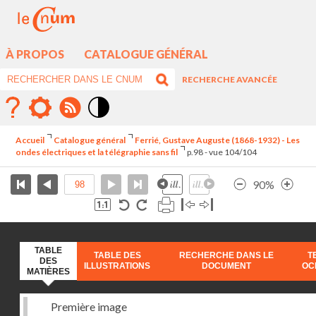
À PROPOS
CATALOGUE GÉNÉRAL
RECHERCHE AVANCÉE
Mode
contraste
Accueil
Catalogue général
Ferrié, Gustave Auguste (1868-1932) - Les
élévé
ondes électriques et la télégraphie sans fil
p.98 - vue 104/104
90%
TABLE
TABLE DES
RECHERCHE DANS LE
T
DES
ILLUSTRATIONS
DOCUMENT
OC
MATIÈRES
Première image