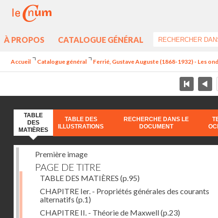
À PROPOS
CATALOGUE GÉNÉRAL
Accueil
Catalogue général
Ferrié, Gustave Auguste (1868-1932) - Les ondes
TABLE
TABLE DES
RECHERCHE DANS LE
T
DES
ILLUSTRATIONS
DOCUMENT
OC
MATIÈRES
Première image
PAGE DE TITRE
TABLE DES MATIÈRES
(p.95)
CHAPITRE Ier. - Propriétés générales des courants
alternatifs
(p.1)
CHAPITRE II. - Théorie de Maxwell
(p.23)