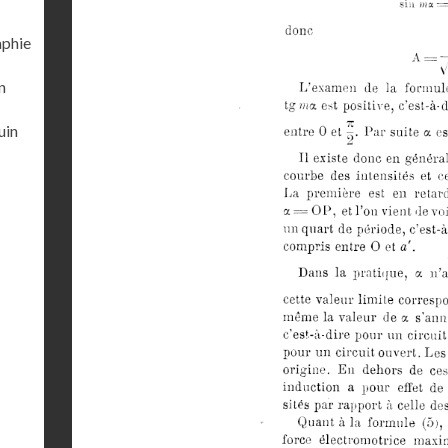
aphie
n
uin