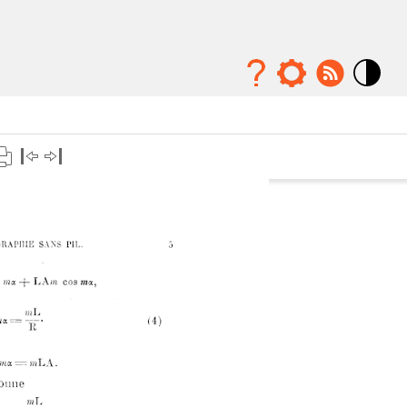
Mode
contraste
élévé