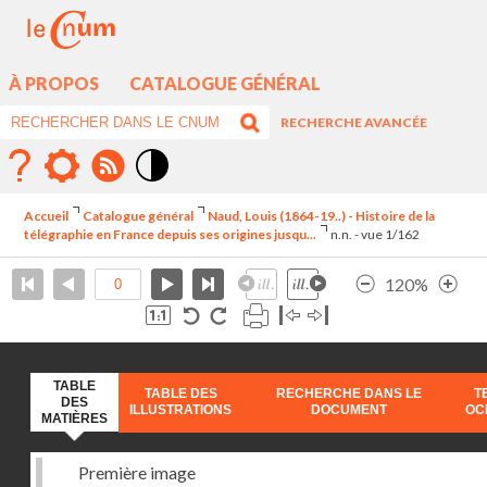
À PROPOS
CATALOGUE GÉNÉRAL
RECHERCHE AVANCÉE
Mode
contraste
Accueil
Catalogue général
Naud, Louis (1864-19..) - Histoire de la
élévé
télégraphie en France depuis ses origines jusqu...
n.n. - vue 1/162
120%
TABLE
TABLE DES
RECHERCHE DANS LE
T
DES
ILLUSTRATIONS
DOCUMENT
OC
MATIÈRES
Première image