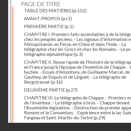
PAGE DE TITRE
TABLE DES MATIÈRES
(p.152)
AVANT-PROPOS
(p.r1)
PREMIÈRE PARTIE
(p.1)
CHAPITRE I. Premiers faits assimilables à de la télég
chez les peuples anciens. - Les signaux d'information 
Mésopotamie, en Perse, en Chine et dans l'Inde. - La
télégraphie chez les Grecs et chez les Romains. - Le p
télégraphe alphabétique
(p.3)
CHAPITRE II. Revue rapide de l'histoire de la télégra
en France jusqu'à l'époque de l'invention de Chappe. - 
huchée. - Essais d'Amontons, de Guillaume Marcel, d
Gauthey, de Dupuis et de Linguet. - Le télégraphe de
Bergstrasser
(p.16)
DEUXIÈME PARTIE
(p.27)
CHAPITRE III. Le télégraphe de Chappe. - Premiers es
de l'inventeur. - Le télégraphe à bras. - Chappe devant
l'Assemblée législative. - Destruction du premier appar
Romme et la Convention. - Expérience entre le lac Sain
Fargeau et Saint-Martin-du-Tertre
(p.29)
CHAPITRE IV. Le télégraphe de Chappe (suite). - Ado
Droits réservés - CNAM
du télégraphe aérien par la Convention. - Construction