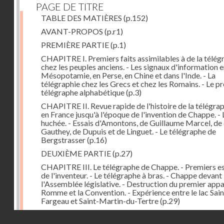
PAGE DE TITRE
TABLE DES MATIÈRES
(p.152)
AVANT-PROPOS
(p.r1)
PREMIÈRE PARTIE
(p.1)
CHAPITRE I. Premiers faits assimilables à de la télég
chez les peuples anciens. - Les signaux d'information 
Mésopotamie, en Perse, en Chine et dans l'Inde. - La
télégraphie chez les Grecs et chez les Romains. - Le p
télégraphe alphabétique
(p.3)
CHAPITRE II. Revue rapide de l'histoire de la télégra
en France jusqu'à l'époque de l'invention de Chappe. - 
huchée. - Essais d'Amontons, de Guillaume Marcel, d
Gauthey, de Dupuis et de Linguet. - Le télégraphe de
Bergstrasser
(p.16)
DEUXIÈME PARTIE
(p.27)
CHAPITRE III. Le télégraphe de Chappe. - Premiers es
de l'inventeur. - Le télégraphe à bras. - Chappe devant
l'Assemblée législative. - Destruction du premier appar
Romme et la Convention. - Expérience entre le lac Sain
Fargeau et Saint-Martin-du-Tertre
(p.29)
CHAPITRE IV. Le télégraphe de Chappe (suite). - Ado
Droits réservés - CNAM
du télégraphe aérien par la Convention. - Construction