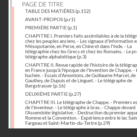
PAGE DE TITRE
TABLE DES MATIÈRES
(p.152)
AVANT-PROPOS
(p.r1)
PREMIÈRE PARTIE
(p.1)
CHAPITRE I. Premiers faits assimilables à de la télég
chez les peuples anciens. - Les signaux d'information 
Mésopotamie, en Perse, en Chine et dans l'Inde. - La
télégraphie chez les Grecs et chez les Romains. - Le p
télégraphe alphabétique
(p.3)
CHAPITRE II. Revue rapide de l'histoire de la télégra
en France jusqu'à l'époque de l'invention de Chappe. - 
huchée. - Essais d'Amontons, de Guillaume Marcel, d
Gauthey, de Dupuis et de Linguet. - Le télégraphe de
Bergstrasser
(p.16)
DEUXIÈME PARTIE
(p.27)
CHAPITRE III. Le télégraphe de Chappe. - Premiers es
de l'inventeur. - Le télégraphe à bras. - Chappe devant
l'Assemblée législative. - Destruction du premier appar
Romme et la Convention. - Expérience entre le lac Sain
Fargeau et Saint-Martin-du-Tertre
(p.29)
CHAPITRE IV. Le télégraphe de Chappe (suite). - Ado
Droits réservés - CNAM
du télégraphe aérien par la Convention. - Construction