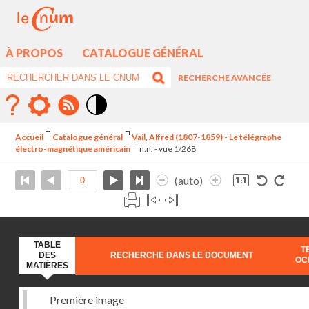
À PROPOS
CATALOGUE GÉNÉRAL
RECHERCHE AVANCÉE
Mode
contraste
Accueil
Catalogue général
Vail, Alfred (1807-1859) - Le télégraphe
élévé
électro-magnétique américain
n.n. - vue 1/268
(auto)
TABLE
T
DES
RECHERCHE DANS LE DOCUMENT
OC
MATIÈRES
Première image