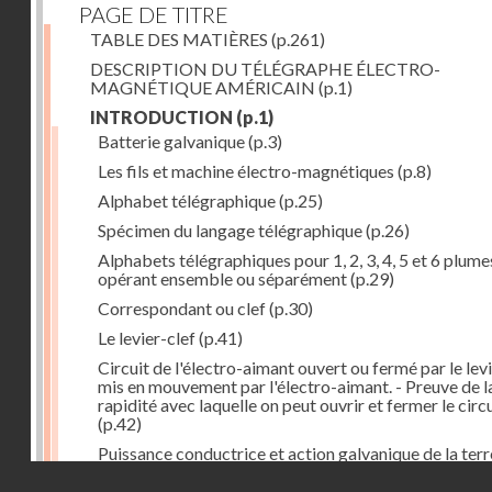
PAGE DE TITRE
TABLE DES MATIÈRES
(p.261)
DESCRIPTION DU TÉLÉGRAPHE ÉLECTRO-
MAGNÉTIQUE AMÉRICAIN
(p.1)
INTRODUCTION
(p.1)
Batterie galvanique
(p.3)
Les fils et machine électro-magnétiques
(p.8)
Alphabet télégraphique
(p.25)
Spécimen du langage télégraphique
(p.26)
Alphabets télégraphiques pour 1, 2, 3, 4, 5 et 6 plume
opérant ensemble ou séparément
(p.29)
Correspondant ou clef
(p.30)
Le levier-clef
(p.41)
Circuit de l'électro-aimant ouvert ou fermé par le lev
mis en mouvement par l'électro-aimant. - Preuve de l
rapidité avec laquelle on peut ouvrir et fermer le circ
(p.42)
Puissance conductrice et action galvanique de la terr
(p.44)
Droits réservés - CNAM