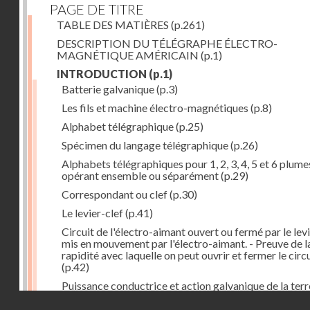
PAGE DE TITRE
TABLE DES MATIÈRES
(p.261)
DESCRIPTION DU TÉLÉGRAPHE ÉLECTRO-
MAGNÉTIQUE AMÉRICAIN
(p.1)
INTRODUCTION
(p.1)
Batterie galvanique
(p.3)
Les fils et machine électro-magnétiques
(p.8)
Alphabet télégraphique
(p.25)
Spécimen du langage télégraphique
(p.26)
Alphabets télégraphiques pour 1, 2, 3, 4, 5 et 6 plume
opérant ensemble ou séparément
(p.29)
Correspondant ou clef
(p.30)
Le levier-clef
(p.41)
Circuit de l'électro-aimant ouvert ou fermé par le lev
mis en mouvement par l'électro-aimant. - Preuve de l
rapidité avec laquelle on peut ouvrir et fermer le circ
(p.42)
Puissance conductrice et action galvanique de la terr
(p.44)
Droits réservés - CNAM