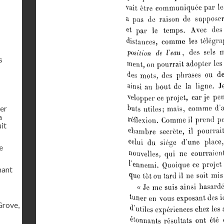
s
ier
a
uit
e
mant
Grove,