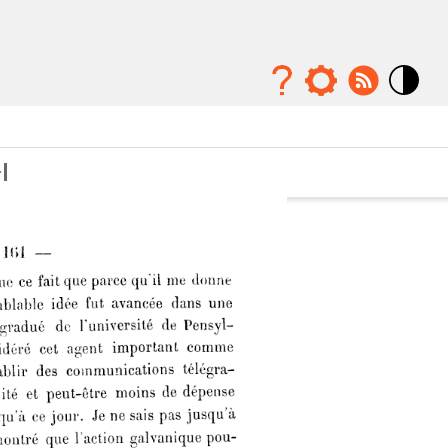
Mode
contraste
élévé