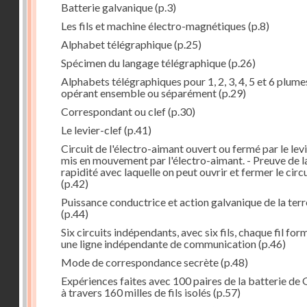
Batterie galvanique
(p.3)
Les fils et machine électro-magnétiques
(p.8)
Alphabet télégraphique
(p.25)
Spécimen du langage télégraphique
(p.26)
Alphabets télégraphiques pour 1, 2, 3, 4, 5 et 6 plume
opérant ensemble ou séparément
(p.29)
Correspondant ou clef
(p.30)
Le levier-clef
(p.41)
Circuit de l'électro-aimant ouvert ou fermé par le lev
mis en mouvement par l'électro-aimant. - Preuve de l
rapidité avec laquelle on peut ouvrir et fermer le circ
(p.42)
Puissance conductrice et action galvanique de la terr
(p.44)
Six circuits indépendants, avec six fils, chaque fil for
une ligne indépendante de communication
(p.46)
Mode de correspondance secrète
(p.48)
Expériences faites avec 100 paires de la batterie de 
à travers 160 milles de fils isolés
(p.57)