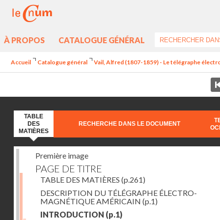
À PROPOS
CATALOGUE GÉNÉRAL
Accueil
Catalogue général
Vail, Alfred (1807-1859) - Le télégraphe élec
TABLE
T
DES
RECHERCHE DANS LE DOCUMENT
OC
MATIÈRES
Première image
PAGE DE TITRE
TABLE DES MATIÈRES
(p.261)
DESCRIPTION DU TÉLÉGRAPHE ÉLECTRO-
MAGNÉTIQUE AMÉRICAIN
(p.1)
INTRODUCTION
(p.1)