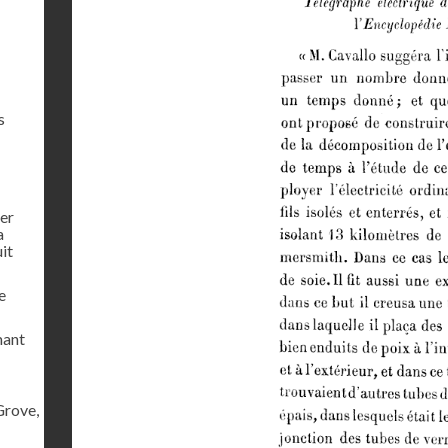
s
ier
a
uit
e
mant
Grove,