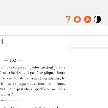
Mode
contraste
élévé