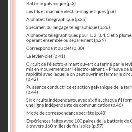
Batterie galvanique
(p.3)
Les fils et machine électro-magnétiques
(p.8)
Alphabet télégraphique
(p.25)
Spécimen du langage télégraphique
(p.26)
Alphabets télégraphiques pour 1, 2, 3, 4, 5 et 6 plume
opérant ensemble ou séparément
(p.29)
Correspondant ou clef
(p.30)
Le levier-clef
(p.41)
Circuit de l'électro-aimant ouvert ou fermé par le lev
mis en mouvement par l'électro-aimant. - Preuve de l
rapidité avec laquelle on peut ouvrir et fermer le circ
(p.42)
Puissance conductrice et action galvanique de la terr
(p.44)
Six circuits indépendants, avec six fils, chaque fil for
une ligne indépendante de communication
(p.46)
Mode de correspondance secrète
(p.48)
Expériences faites avec 100 paires de la batterie de 
à travers 160 milles de fils isolés
(p.57)