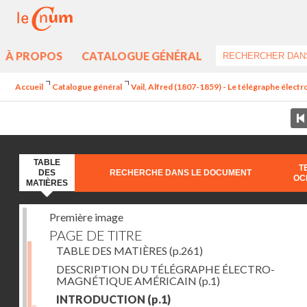
À PROPOS
CATALOGUE GÉNÉRAL
Accueil
Catalogue général
Vail, Alfred (1807-1859) - Le télégraphe élec
TABLE
T
DES
RECHERCHE DANS LE DOCUMENT
OC
MATIÈRES
Première image
PAGE DE TITRE
TABLE DES MATIÈRES
(p.261)
DESCRIPTION DU TÉLÉGRAPHE ÉLECTRO-
MAGNÉTIQUE AMÉRICAIN
(p.1)
INTRODUCTION
(p.1)