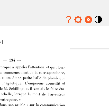
Mode
contraste
élévé