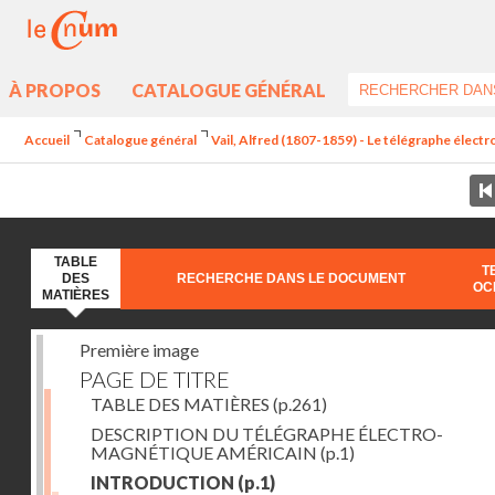
À PROPOS
CATALOGUE GÉNÉRAL
Accueil
Catalogue général
Vail, Alfred (1807-1859) - Le télégraphe élec
TABLE
T
DES
RECHERCHE DANS LE DOCUMENT
OC
MATIÈRES
Première image
PAGE DE TITRE
TABLE DES MATIÈRES
(p.261)
DESCRIPTION DU TÉLÉGRAPHE ÉLECTRO-
MAGNÉTIQUE AMÉRICAIN
(p.1)
INTRODUCTION
(p.1)