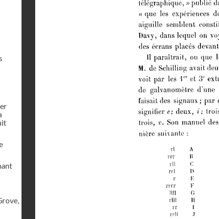
s
ier
a
uit
e
mant
Grove,