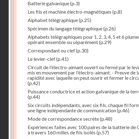
Batterie galvanique
(p.3)
Les fils et machine électro-magnétiques
(p.8)
Alphabet télégraphique
(p.25)
Spécimen du langage télégraphique
(p.26)
Alphabets télégraphiques pour 1, 2, 3, 4, 5 et 6 plume
opérant ensemble ou séparément
(p.29)
Correspondant ou clef
(p.30)
Le levier-clef
(p.41)
Circuit de l'électro-aimant ouvert ou fermé par le lev
mis en mouvement par l'électro-aimant. - Preuve de l
rapidité avec laquelle on peut ouvrir et fermer le circ
(p.42)
Puissance conductrice et action galvanique de la terr
(p.44)
Six circuits indépendants, avec six fils, chaque fil for
une ligne indépendante de communication
(p.46)
Mode de correspondance secrète
(p.48)
Expériences faites avec 100 paires de la batterie de 
à travers 160 milles de fils isolés
(p.57)