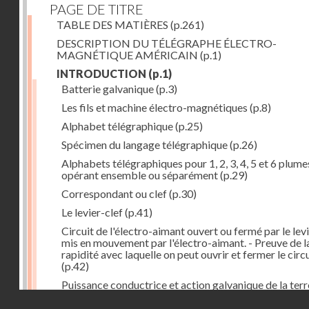
PAGE DE TITRE
TABLE DES MATIÈRES
(p.261)
DESCRIPTION DU TÉLÉGRAPHE ÉLECTRO-
MAGNÉTIQUE AMÉRICAIN
(p.1)
INTRODUCTION
(p.1)
Batterie galvanique
(p.3)
Les fils et machine électro-magnétiques
(p.8)
Alphabet télégraphique
(p.25)
Spécimen du langage télégraphique
(p.26)
Alphabets télégraphiques pour 1, 2, 3, 4, 5 et 6 plume
opérant ensemble ou séparément
(p.29)
Correspondant ou clef
(p.30)
Le levier-clef
(p.41)
Circuit de l'électro-aimant ouvert ou fermé par le lev
mis en mouvement par l'électro-aimant. - Preuve de l
rapidité avec laquelle on peut ouvrir et fermer le circ
(p.42)
Puissance conductrice et action galvanique de la terr
(p.44)
Droits réservés - CNAM