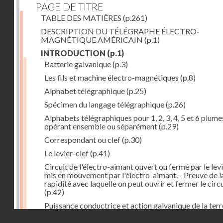
PAGE DE TITRE
TABLE DES MATIÈRES
(p.261)
DESCRIPTION DU TÉLÉGRAPHE ÉLECTRO-
MAGNÉTIQUE AMÉRICAIN
(p.1)
INTRODUCTION
(p.1)
Batterie galvanique
(p.3)
Les fils et machine électro-magnétiques
(p.8)
Alphabet télégraphique
(p.25)
Spécimen du langage télégraphique
(p.26)
Alphabets télégraphiques pour 1, 2, 3, 4, 5 et 6 plume
opérant ensemble ou séparément
(p.29)
Correspondant ou clef
(p.30)
Le levier-clef
(p.41)
Circuit de l'électro-aimant ouvert ou fermé par le lev
mis en mouvement par l'électro-aimant. - Preuve de l
rapidité avec laquelle on peut ouvrir et fermer le circ
(p.42)
Puissance conductrice et action galvanique de la terr
(p.44)
Droits réservés - CNAM