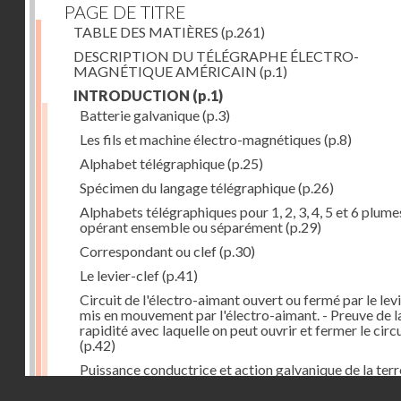
PAGE DE TITRE
TABLE DES MATIÈRES
(p.261)
DESCRIPTION DU TÉLÉGRAPHE ÉLECTRO-
MAGNÉTIQUE AMÉRICAIN
(p.1)
INTRODUCTION
(p.1)
Batterie galvanique
(p.3)
Les fils et machine électro-magnétiques
(p.8)
Alphabet télégraphique
(p.25)
Spécimen du langage télégraphique
(p.26)
Alphabets télégraphiques pour 1, 2, 3, 4, 5 et 6 plume
opérant ensemble ou séparément
(p.29)
Correspondant ou clef
(p.30)
Le levier-clef
(p.41)
Circuit de l'électro-aimant ouvert ou fermé par le lev
mis en mouvement par l'électro-aimant. - Preuve de l
rapidité avec laquelle on peut ouvrir et fermer le circ
(p.42)
Puissance conductrice et action galvanique de la terr
(p.44)
Droits réservés - CNAM