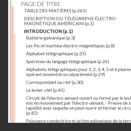
PAGE DE TITRE
TABLE DES MATIÈRES
(p.261)
DESCRIPTION DU TÉLÉGRAPHE ÉLECTRO-
MAGNÉTIQUE AMÉRICAIN
(p.1)
INTRODUCTION
(p.1)
Batterie galvanique
(p.3)
Les fils et machine électro-magnétiques
(p.8)
Alphabet télégraphique
(p.25)
Spécimen du langage télégraphique
(p.26)
Alphabets télégraphiques pour 1, 2, 3, 4, 5 et 6 plume
opérant ensemble ou séparément
(p.29)
Correspondant ou clef
(p.30)
Le levier-clef
(p.41)
Circuit de l'électro-aimant ouvert ou fermé par le lev
mis en mouvement par l'électro-aimant. - Preuve de l
rapidité avec laquelle on peut ouvrir et fermer le circ
(p.42)
Puissance conductrice et action galvanique de la terr
(p.44)
Droits réservés - CNAM