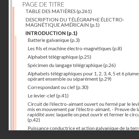
PAGE DE TITRE
TABLE DES MATIÈRES
(p.261)
DESCRIPTION DU TÉLÉGRAPHE ÉLECTRO-
MAGNÉTIQUE AMÉRICAIN
(p.1)
INTRODUCTION
(p.1)
Batterie galvanique
(p.3)
Les fils et machine électro-magnétiques
(p.8)
Alphabet télégraphique
(p.25)
Spécimen du langage télégraphique
(p.26)
Alphabets télégraphiques pour 1, 2, 3, 4, 5 et 6 plume
opérant ensemble ou séparément
(p.29)
Correspondant ou clef
(p.30)
Le levier-clef
(p.41)
Circuit de l'électro-aimant ouvert ou fermé par le lev
mis en mouvement par l'électro-aimant. - Preuve de l
rapidité avec laquelle on peut ouvrir et fermer le circ
(p.42)
Puissance conductrice et action galvanique de la terr
(p.44)
Droits réservés - CNAM