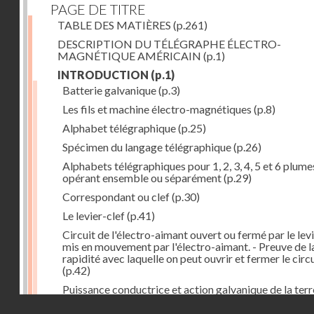
PAGE DE TITRE
TABLE DES MATIÈRES
(p.261)
DESCRIPTION DU TÉLÉGRAPHE ÉLECTRO-
MAGNÉTIQUE AMÉRICAIN
(p.1)
INTRODUCTION
(p.1)
Batterie galvanique
(p.3)
Les fils et machine électro-magnétiques
(p.8)
Alphabet télégraphique
(p.25)
Spécimen du langage télégraphique
(p.26)
Alphabets télégraphiques pour 1, 2, 3, 4, 5 et 6 plume
opérant ensemble ou séparément
(p.29)
Correspondant ou clef
(p.30)
Le levier-clef
(p.41)
Circuit de l'électro-aimant ouvert ou fermé par le lev
mis en mouvement par l'électro-aimant. - Preuve de l
rapidité avec laquelle on peut ouvrir et fermer le circ
(p.42)
Puissance conductrice et action galvanique de la terr
(p.44)
Droits réservés - CNAM