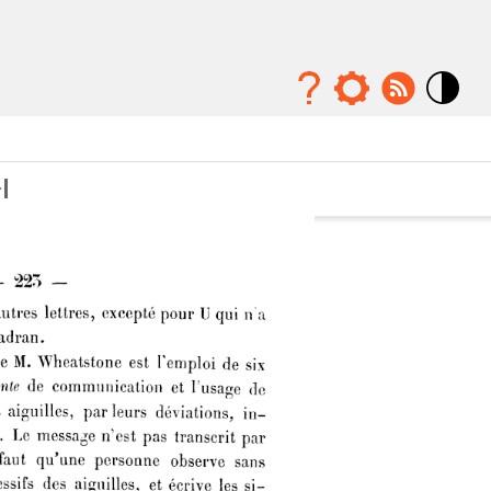
Mode
contraste
élévé