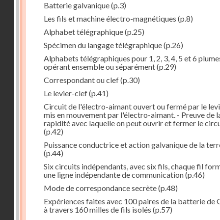
Batterie galvanique
(p.3)
Les fils et machine électro-magnétiques
(p.8)
Alphabet télégraphique
(p.25)
Spécimen du langage télégraphique
(p.26)
Alphabets télégraphiques pour 1, 2, 3, 4, 5 et 6 plume
opérant ensemble ou séparément
(p.29)
Correspondant ou clef
(p.30)
Le levier-clef
(p.41)
Circuit de l'électro-aimant ouvert ou fermé par le lev
mis en mouvement par l'électro-aimant. - Preuve de l
rapidité avec laquelle on peut ouvrir et fermer le circ
(p.42)
Puissance conductrice et action galvanique de la terr
(p.44)
Six circuits indépendants, avec six fils, chaque fil for
une ligne indépendante de communication
(p.46)
Mode de correspondance secrète
(p.48)
Expériences faites avec 100 paires de la batterie de 
à travers 160 milles de fils isolés
(p.57)