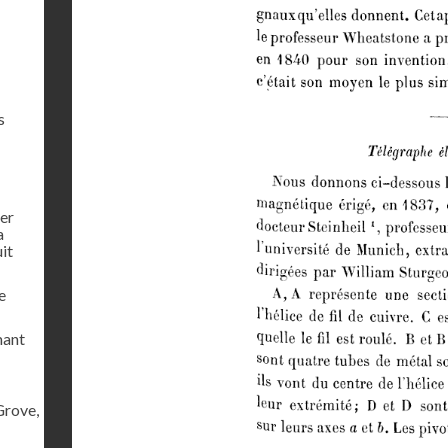
s
ier
a
uit
e
mant
Grove,