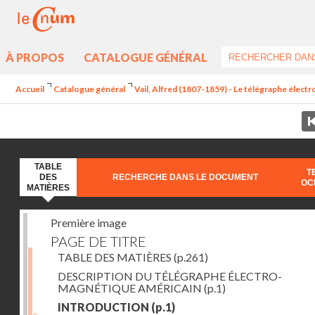
À PROPOS
CATALOGUE GÉNÉRAL
Accueil
Catalogue général
Vail, Alfred (1807-1859) - Le télégraphe élec
TABLE
T
DES
RECHERCHE DANS LE DOCUMENT
OC
MATIÈRES
Première image
PAGE DE TITRE
TABLE DES MATIÈRES
(p.261)
DESCRIPTION DU TÉLÉGRAPHE ÉLECTRO-
MAGNÉTIQUE AMÉRICAIN
(p.1)
INTRODUCTION
(p.1)