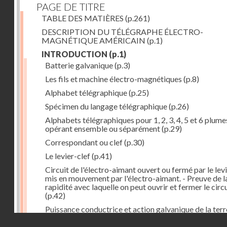
PAGE DE TITRE
TABLE DES MATIÈRES
(p.261)
DESCRIPTION DU TÉLÉGRAPHE ÉLECTRO-
MAGNÉTIQUE AMÉRICAIN
(p.1)
INTRODUCTION
(p.1)
Batterie galvanique
(p.3)
Les fils et machine électro-magnétiques
(p.8)
Alphabet télégraphique
(p.25)
Spécimen du langage télégraphique
(p.26)
Alphabets télégraphiques pour 1, 2, 3, 4, 5 et 6 plume
opérant ensemble ou séparément
(p.29)
Correspondant ou clef
(p.30)
Le levier-clef
(p.41)
Circuit de l'électro-aimant ouvert ou fermé par le lev
mis en mouvement par l'électro-aimant. - Preuve de l
rapidité avec laquelle on peut ouvrir et fermer le circ
(p.42)
Puissance conductrice et action galvanique de la terr
(p.44)
Droits réservés - CNAM