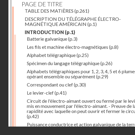
PAGE DE TITRE
TABLE DES MATIÈRES
(p.261)
DESCRIPTION DU TÉLÉGRAPHE ÉLECTRO-
MAGNÉTIQUE AMÉRICAIN
(p.1)
INTRODUCTION
(p.1)
Batterie galvanique
(p.3)
Les fils et machine électro-magnétiques
(p.8)
Alphabet télégraphique
(p.25)
Spécimen du langage télégraphique
(p.26)
Alphabets télégraphiques pour 1, 2, 3, 4, 5 et 6 plume
opérant ensemble ou séparément
(p.29)
Correspondant ou clef
(p.30)
Le levier-clef
(p.41)
Circuit de l'électro-aimant ouvert ou fermé par le lev
mis en mouvement par l'électro-aimant. - Preuve de l
rapidité avec laquelle on peut ouvrir et fermer le circ
(p.42)
Puissance conductrice et action galvanique de la terr
(p.44)
Droits réservés - CNAM