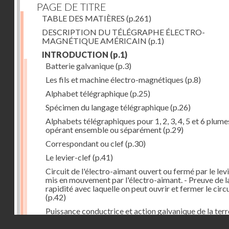
PAGE DE TITRE
TABLE DES MATIÈRES
(p.261)
DESCRIPTION DU TÉLÉGRAPHE ÉLECTRO-
MAGNÉTIQUE AMÉRICAIN
(p.1)
INTRODUCTION
(p.1)
Batterie galvanique
(p.3)
Les fils et machine électro-magnétiques
(p.8)
Alphabet télégraphique
(p.25)
Spécimen du langage télégraphique
(p.26)
Alphabets télégraphiques pour 1, 2, 3, 4, 5 et 6 plume
opérant ensemble ou séparément
(p.29)
Correspondant ou clef
(p.30)
Le levier-clef
(p.41)
Circuit de l'électro-aimant ouvert ou fermé par le lev
mis en mouvement par l'électro-aimant. - Preuve de l
rapidité avec laquelle on peut ouvrir et fermer le circ
(p.42)
Puissance conductrice et action galvanique de la terr
(p.44)
Droits réservés - CNAM