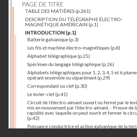
PAGE DE TITRE
TABLE DES MATIÈRES
(p.261)
DESCRIPTION DU TÉLÉGRAPHE ÉLECTRO-
MAGNÉTIQUE AMÉRICAIN
(p.1)
INTRODUCTION
(p.1)
Batterie galvanique
(p.3)
Les fils et machine électro-magnétiques
(p.8)
Alphabet télégraphique
(p.25)
Spécimen du langage télégraphique
(p.26)
Alphabets télégraphiques pour 1, 2, 3, 4, 5 et 6 plume
opérant ensemble ou séparément
(p.29)
Correspondant ou clef
(p.30)
Le levier-clef
(p.41)
Circuit de l'électro-aimant ouvert ou fermé par le lev
mis en mouvement par l'électro-aimant. - Preuve de l
rapidité avec laquelle on peut ouvrir et fermer le circ
(p.42)
Puissance conductrice et action galvanique de la terr
(p.44)
Droits réservés - CNAM