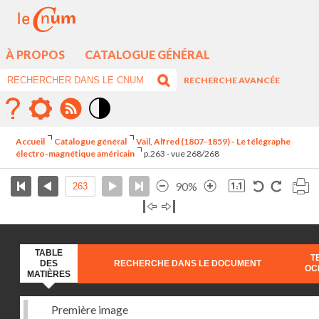
À PROPOS
CATALOGUE GÉNÉRAL
RECHERCHE AVANCÉE
Mode
contraste
Accueil
Catalogue général
Vail, Alfred (1807-1859) - Le télégraphe
élévé
électro-magnétique américain
p.263 - vue 268/268
90%
TABLE
T
DES
RECHERCHE DANS LE DOCUMENT
OC
MATIÈRES
Première image